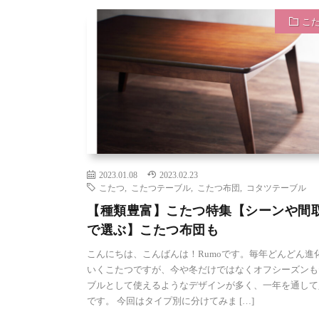
こ
2023.01.08
2023.02.23
こたつ
,
こたつテーブル
,
こたつ布団
,
コタツテーブル
【種類豊富】こたつ特集【シーンや間
で選ぶ】こたつ布団も
こんにちは、こんばんは！Rumoです。毎年どんどん進
いくこたつですが、今や冬だけではなくオフシーズンも
ブルとして使えるようなデザインが多く、一年を通して
です。 今回はタイプ別に分けてみま […]