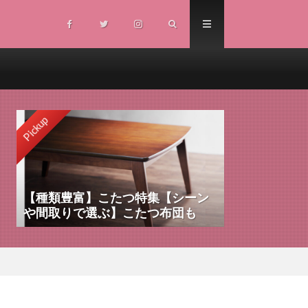
Pickup
【種類豊富】こたつ特集【シーン
や間取りで選ぶ】こたつ布団も