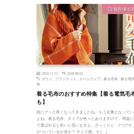
寝具/着る
2019.11.15
2020.08.02
ガウン
,
ブランケット
,
ルームウェア
,
着る毛布
,
着る電
布
着る毛布のおすすめ特集【着る電気毛
も】
急にグッと寒くなってきましたね。もう定番となってい
よね、着る毛布。タイプが色々とありますので、用途に
て選ばれると良いと思いますよ。ざっくりと、3つです。
がついているか否か？ サイズ感。そ […]