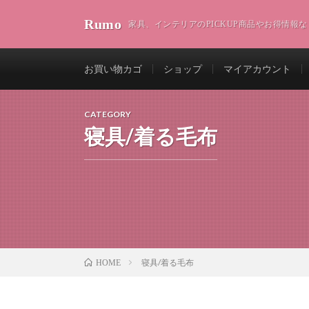
Rumo
家具、インテリアのPICKUP商品やお得情報な
お買い物カゴ
ショップ
マイアカウント
CATEGORY
寝具/着る毛布
寝具/着る毛布
HOME