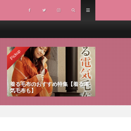
Pickup
着る毛布のおすすめ特集【着る電
気毛布も】