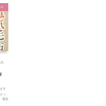
毛布
気毛
布
ます
よっ
 電気