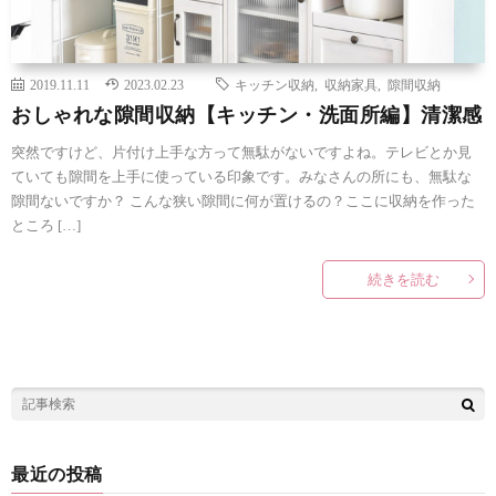
2019.11.11
2023.02.23
キッチン収納
,
収納家具
,
隙間収納
おしゃれな隙間収納【キッチン・洗面所編】清潔感
突然ですけど、片付け上手な方って無駄がないですよね。テレビとか見
ていても隙間を上手に使っている印象です。みなさんの所にも、無駄な
隙間ないですか？ こんな狭い隙間に何が置けるの？ここに収納を作った
ところ […]
続きを読む
最近の投稿