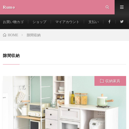
Rumo
お買い物カゴ
ショップ
マイアカウント
支払い
隙間収納
HOME
隙間収納
収納家具